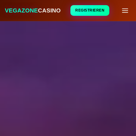
VEGAZONE
CASINO
REGISTRIEREN