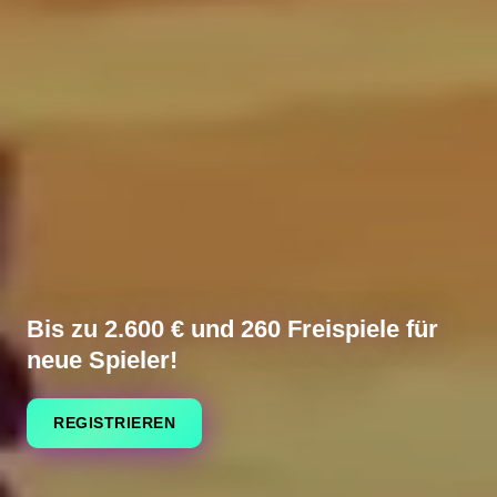
Bis zu 2.600 € und 260 Freispiele für
neue Spieler!
REGISTRIEREN