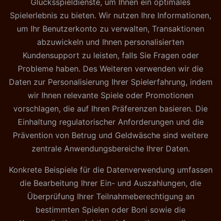
Glücksspieldienste, um Ihnen ein optimales
Spielerlebnis zu bieten. Wir nutzen Ihre Informationen,
um Ihr Benutzerkonto zu verwalten, Transaktionen
abzuwickeln und Ihnen personalisierten
Kundensupport zu leisten, falls Sie Fragen oder
Probleme haben. Des Weiteren verwenden wir die
Daten zur Personalisierung Ihrer Spielerfahrung, indem
wir Ihnen relevante Spiele oder Promotionen
vorschlagen, die auf Ihren Präferenzen basieren. Die
Einhaltung regulatorischer Anforderungen und die
Prävention von Betrug und Geldwäsche sind weitere
zentrale Anwendungsbereiche Ihrer Daten.
Konkrete Beispiele für die Datenverwendung umfassen
die Bearbeitung Ihrer Ein- und Auszahlungen, die
Überprüfung Ihrer Teilnahmeberechtigung an
bestimmten Spielen oder Boni sowie die