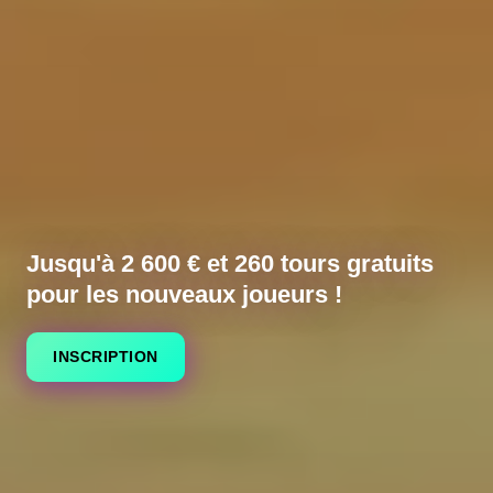
Jusqu'à 2 600 € et 260 tours gratuits
pour les nouveaux joueurs !
INSCRIPTION