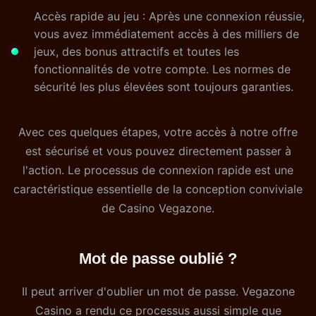
Accès rapide au jeu : Après une connexion réussie,
vous avez immédiatement accès à des milliers de
jeux, des bonus attractifs et toutes les
fonctionnalités de votre compte. Les normes de
sécurité les plus élevées sont toujours garanties.
Avec ces quelques étapes, votre accès à notre offre
est sécurisé et vous pouvez directement passer à
l'action. Le processus de connexion rapide est une
caractéristique essentielle de la conception conviviale
de Casino Vegazone.
Mot de passe oublié ?
Il peut arriver d'oublier un mot de passe. Vegazone
Casino a rendu ce processus aussi simple que