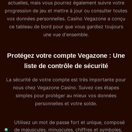
actuelles, mais vous pourrez également suivre votre
progression de jeu et mettre à jour ou consulter toutes
vos données personnelles. Casino Vegazone a conçu
ce tableau de bord pour que vous gardiez toujours
une vue d'ensemble.
Protégez votre compte Vegazone : Une
liste de contrôle de sécurité
La sécurité de votre compte est très importante pour
nous chez Vegazone Casino. Suivez ces étapes
simples pour protéger au mieux vos données
personnelles et votre solde.
Utilisez un mot de passe fort et unique, composé
de majuscules, minuscules, chiffres et symboles,