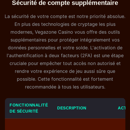
Sécurité de compte supplémentaire
La sécurité de votre compte est notre priorité absolue.
En plus des technologies de cryptage les plus
modernes, Vegazone Casino vous offre des outils
supplémentaires pour protéger intégralement vos
données personnelles et votre solde. L'activation de
l'authentification à deux facteurs (2FA) est une étape
cruciale pour empêcher tout accès non autorisé et
rendre votre expérience de jeu aussi sûre que
possible. Cette fonctionnalité est fortement
recommandée à tous les utilisateurs.
FONCTIONNALITÉ
DESCRIPTION
ACTI
DE SÉCURITÉ