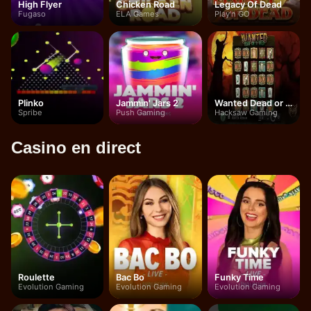
High Flyer
Chicken Road
Legacy Of Dead
Fugaso
ELA Games
Play'n GO
Plinko
Jammin' Jars 2
Wanted Dead or a Wild
Spribe
Push Gaming
Hacksaw Gaming
Casino en direct
Roulette
Bac Bo
Funky Time
Evolution Gaming
Evolution Gaming
Evolution Gaming